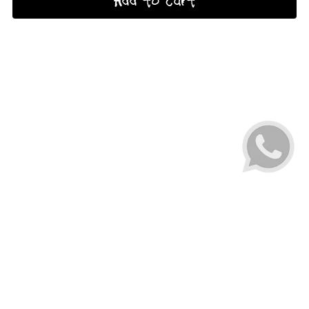
Add to cart
+52 646 107 2528
erick@vinosplata.mx